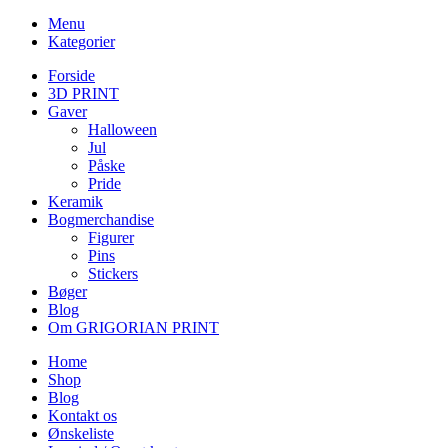
Menu
Kategorier
Forside
3D PRINT
Gaver
Halloween
Jul
Påske
Pride
Keramik
Bogmerchandise
Figurer
Pins
Stickers
Bøger
Blog
Om GRIGORIAN PRINT
Home
Shop
Blog
Kontakt os
Ønskeliste