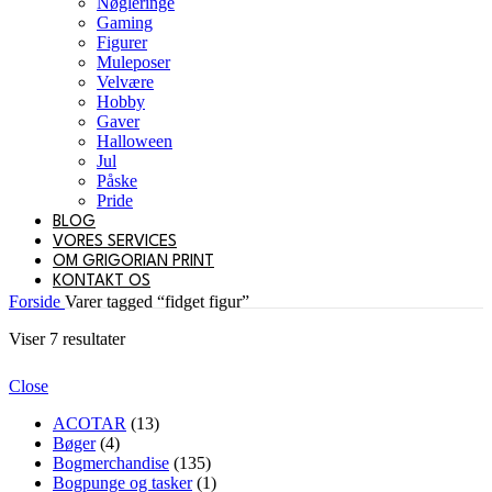
Nøgleringe
Gaming
Figurer
Muleposer
Velvære
Hobby
Gaver
Halloween
Jul
Påske
Pride
BLOG
VORES SERVICES
OM GRIGORIAN PRINT
KONTAKT OS
Forside
Varer tagged “fidget figur”
Sorteret
Viser 7 resultater
efter
popularitet
Close
ACOTAR
(13)
Bøger
(4)
Bogmerchandise
(135)
Bogpunge og tasker
(1)