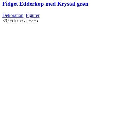
Fidget Edderkop med Krystal grøn
Dekoration
,
Figurer
39,95
kr.
inkl. moms