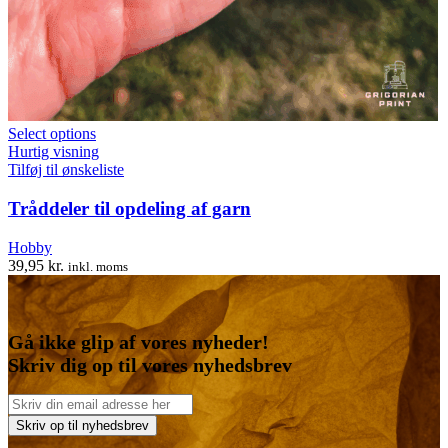
Select options
Hurtig visning
Tilføj til ønskeliste
Tråddeler til opdeling af garn
Hobby
39,95
kr.
inkl. moms
Gå ikke glip af vores nyheder!
Skriv dig op til vores nyhedsbrev