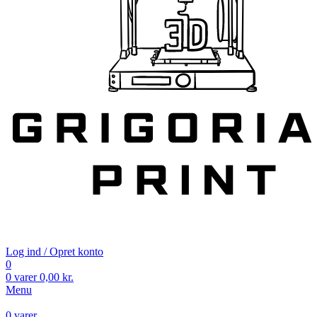
Log ind / Opret konto
0
0
varer
0,00
kr.
Menu
0
varer