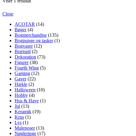
Viser 1 resultat
Close
ACOTAR
(14)
Bøger
(4)
Bogmerchandise
(135)
Bogpunge og tasker
(1)
Bogvaser
(12)
Brætspil
(2)
Dekoration
(73)
Figurer
(38)
Fourth Wing
(5)
Gaming
(12)
Gaver
(22)
Hækle
(2)
Halloween
(10)
Hobby
(4)
Hus & Have
(1)
Jul
(13)
Keramik
(19)
Krus
(1)
Lys
(1)
Muleposer
(13)
Nøgleringe
(17)