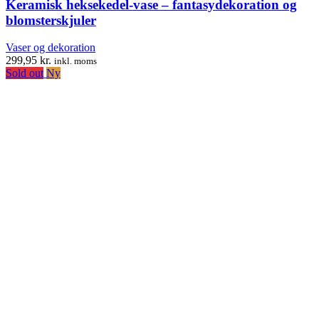
Keramisk heksekedel-vase – fantasydekoration og
blomsterskjuler
Vaser og dekoration
299,95
kr.
inkl. moms
Sold out
Ny