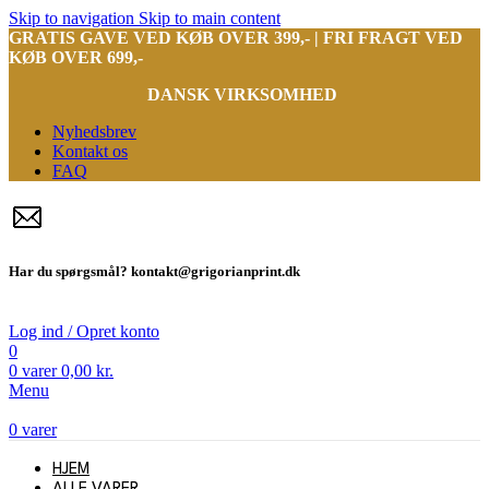
Skip to navigation
Skip to main content
GRATIS GAVE VED KØB OVER 399,- | FRI FRAGT VED
KØB OVER 699,-
DANSK VIRKSOMHED
Nyhedsbrev
Kontakt os
FAQ
Har du spørgsmål? kontakt@grigorianprint.dk
Log ind / Opret konto
0
0
varer
0,00
kr.
Menu
0
varer
HJEM