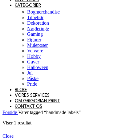
ALLE VARER
KATEGORIER
Bogmerchandise
Tilbehør
Dekoration
Nøgleringe
Gaming
Figurer
Muleposer
Velvære
Hobby
Gaver
Halloween
Jul
Påske
Pride
BLOG
VORES SERVICES
OM GRIGORIAN PRINT
KONTAKT OS
Forside
Varer tagged “handmade labels”
Viser 1 resultat
Close