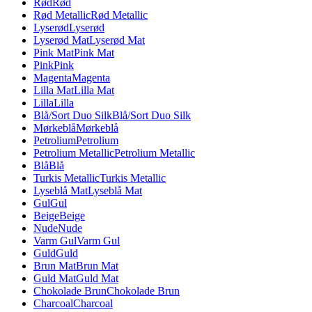
Rød
Rød
Rød Metallic
Rød Metallic
Lyserød
Lyserød
Lyserød Mat
Lyserød Mat
Pink Mat
Pink Mat
Pink
Pink
Magenta
Magenta
Lilla Mat
Lilla Mat
Lilla
Lilla
Blå/Sort Duo Silk
Blå/Sort Duo Silk
Mørkeblå
Mørkeblå
Petrolium
Petrolium
Petrolium Metallic
Petrolium Metallic
Blå
Blå
Turkis Metallic
Turkis Metallic
Lyseblå Mat
Lyseblå Mat
Gul
Gul
Beige
Beige
Nude
Nude
Varm Gul
Varm Gul
Guld
Guld
Brun Mat
Brun Mat
Guld Mat
Guld Mat
Chokolade Brun
Chokolade Brun
Charcoal
Charcoal