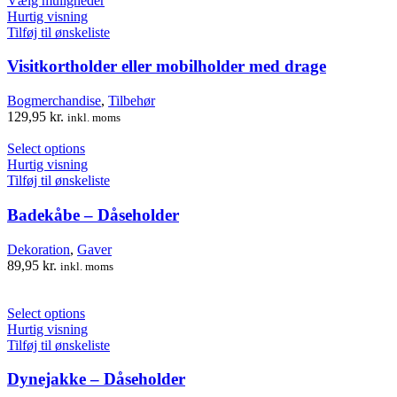
Vælg muligheder
70,00 kr..
vare
50,00 kr..
Hurtig visning
har
Tilføj til ønskeliste
flere
varianter.
Visitkortholder eller mobilholder med drage
Mulighederne
kan
Bogmerchandise
,
Tilbehør
vælges
129,95
kr.
inkl. moms
på
varesiden
Select options
Hurtig visning
Tilføj til ønskeliste
Badekåbe – Dåseholder
Dekoration
,
Gaver
89,95
kr.
inkl. moms
Select options
Hurtig visning
Tilføj til ønskeliste
Dynejakke – Dåseholder