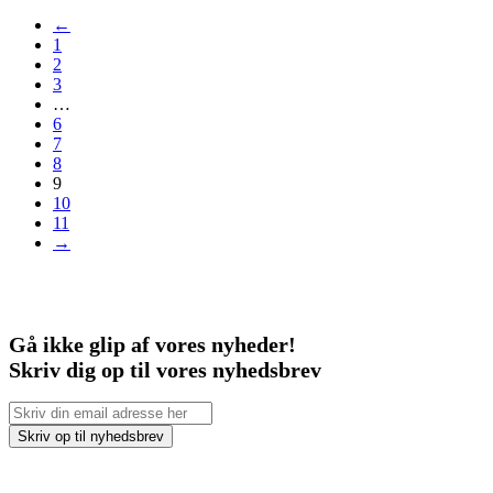
←
1
2
3
…
6
7
8
9
10
11
→
Gå ikke glip af vores nyheder!
Skriv dig op til vores nyhedsbrev