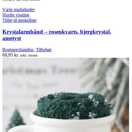
Dette
Vælg muligheder
vare
Hurtig visning
har
Tilføj til ønskeliste
flere
varianter.
Krystalarmbånd – rosenkvarts, bjergkrystal,
Mulighederne
ametyst
kan
vælges
Bogmerchandise
,
Tilbehør
på
69,95
kr.
inkl. moms
varesiden