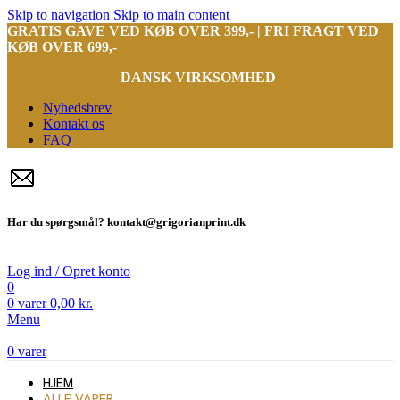
Skip to navigation
Skip to main content
GRATIS GAVE VED KØB OVER 399,- | FRI FRAGT VED
KØB OVER 699,-
DANSK VIRKSOMHED
Nyhedsbrev
Kontakt os
FAQ
Har du spørgsmål? kontakt@grigorianprint.dk
Log ind / Opret konto
0
0
varer
0,00
kr.
Menu
0
varer
HJEM