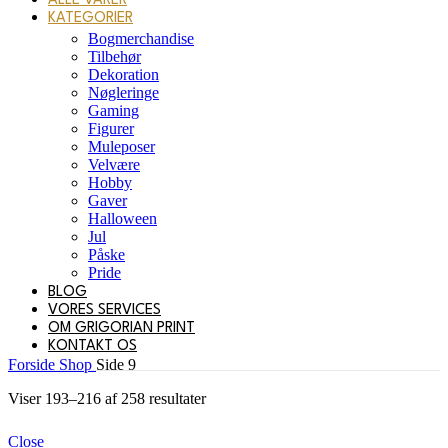
ALLE VARER
KATEGORIER
Bogmerchandise
Tilbehør
Dekoration
Nøgleringe
Gaming
Figurer
Muleposer
Velvære
Hobby
Gaver
Halloween
Jul
Påske
Pride
BLOG
VORES SERVICES
OM GRIGORIAN PRINT
KONTAKT OS
Forside
Shop
Side 9
Sorteret
Viser 193–216 af 258 resultater
efter
popularitet
Close