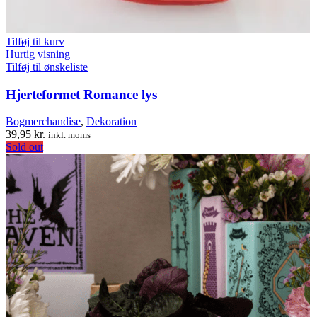
Tilføj til kurv
Hurtig visning
Tilføj til ønskeliste
Hjerteformet Romance lys
Bogmerchandise
,
Dekoration
39,95
kr.
inkl. moms
Sold out