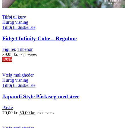
Tilføj til kurv
Hurtig visning
Tilføj til ønskeliste
Fidget Infinity Cube – Regnbue
Figurer
,
Tilbehør
39,95
kr.
inkl. moms
-29%
Dette
Vælg muligheder
vare
Hurtig visning
har
Tilføj til ønskeliste
flere
varianter.
Japandi Style Påskeæg med ører
Mulighederne
kan
Påske
vælges
Den
Den
70,00
kr.
50,00
kr.
inkl. moms
på
oprindelige
aktuelle
varesiden
pris
pris
var:
Dette
er: