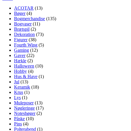
ACOTAR
(13)
Bøger
(4)
Bogmerchandise
(135)
Bogvaser
(11)
Brætspil
(2)
Dekoration
(73)
Figurer
(38)
Fourth Wing
(5)
Gaming
(12)
Gaver
(22)
Hækle
(2)
Halloween
(10)
Hobby
(4)
Hus & Have
(1)
Jul
(13)
Keramik
(18)
Krus
(1)
Lys
(1)
Muleposer
(13)
Nøgleringe
(17)
Notesbøger
(2)
Påske
(10)
Pins
(4)
Polterabend
(1)