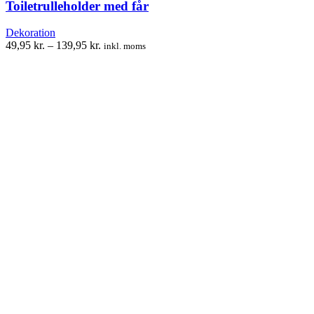
varianter.
Toiletrulleholder med får
Mulighederne
kan
Dekoration
vælges
Prisinterval:
49,95
kr.
–
139,95
kr.
inkl. moms
på
49,95 kr.
varesiden
til
139,95 kr.