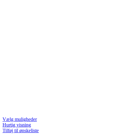
Dette
Vælg muligheder
vare
Hurtig visning
har
Tilføj til ønskeliste
flere