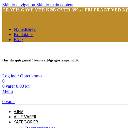
Skip to navigation
Skip to main content
GRATIS GAVE VED KØB OVER 399,- | FRI FRAGT VED KØ
Nyhedsbrev
Kontakt os
FAQ
Har du spørgsmål? kontakt@grigorianprint.dk
Log ind / Opret konto
0
0
varer
0,00
kr.
Menu
0
varer
HJEM
ALLE VARER
KATEGORIER