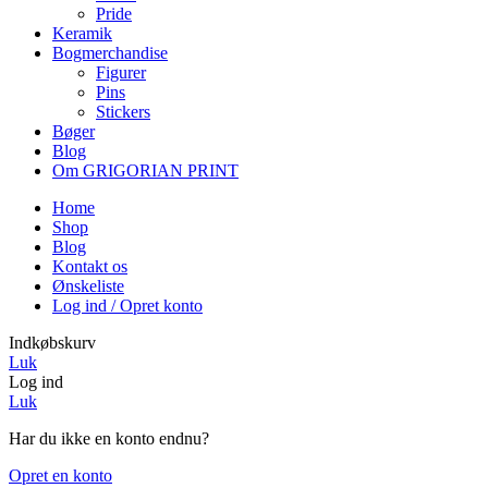
Pride
Keramik
Bogmerchandise
Figurer
Pins
Stickers
Bøger
Blog
Om GRIGORIAN PRINT
Home
Shop
Blog
Kontakt os
Ønskeliste
Log ind / Opret konto
Indkøbskurv
Luk
Log ind
Luk
Har du ikke en konto endnu?
Opret en konto