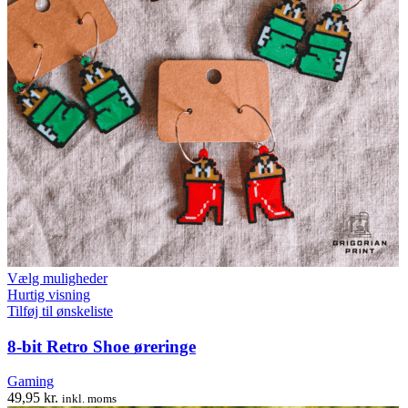
Dette
Vælg muligheder
vare
Hurtig visning
har
Tilføj til ønskeliste
flere
varianter.
8-bit Retro Shoe øreringe
Mulighederne
kan
Gaming
vælges
49,95
kr.
inkl. moms