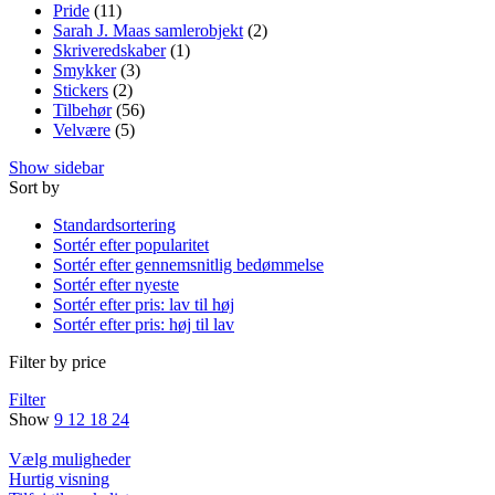
Pride
(11)
Sarah J. Maas samlerobjekt
(2)
Skriveredskaber
(1)
Smykker
(3)
Stickers
(2)
Tilbehør
(56)
Velvære
(5)
Show sidebar
Sort by
Standardsortering
Sortér efter popularitet
Sortér efter gennemsnitlig bedømmelse
Sortér efter nyeste
Sortér efter pris: lav til høj
Sortér efter pris: høj til lav
Filter by price
Filter
Show
9
12
18
24
Dette
Vælg muligheder
vare
Hurtig visning