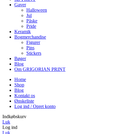
Gaver
Halloween
Jul
Påske
Pride
Keramik
Bogmerchandise
Figurer
Pins
Stickers
Bøger
Blog
Om GRIGORIAN PRINT
Home
Shop
Blog
Kontakt os
Ønskeliste
Log ind / Opret konto
Indkøbskurv
Luk
Log ind
Luk