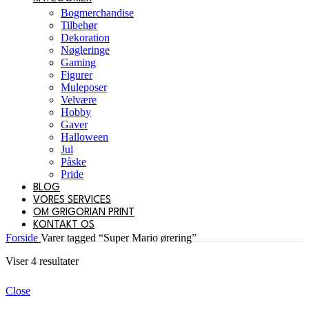
Bogmerchandise
Tilbehør
Dekoration
Nøgleringe
Gaming
Figurer
Muleposer
Velvære
Hobby
Gaver
Halloween
Jul
Påske
Pride
BLOG
VORES SERVICES
OM GRIGORIAN PRINT
KONTAKT OS
Forside
Varer tagged “Super Mario ørering”
Sorteret
Viser 4 resultater
efter
popularitet
Close