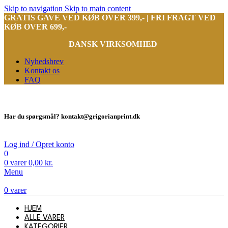
Skip to navigation
Skip to main content
GRATIS GAVE VED KØB OVER 399,- | FRI FRAGT VED
KØB OVER 699,-
DANSK VIRKSOMHED
Nyhedsbrev
Kontakt os
FAQ
Har du spørgsmål? kontakt@grigorianprint.dk
Log ind / Opret konto
0
0
varer
0,00
kr.
Menu
0
varer
HJEM
ALLE VARER
KATEGORIER