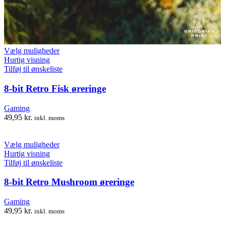
Dette
Vælg muligheder
vare
Hurtig visning
har
Tilføj til ønskeliste
flere
varianter.
8-bit Retro Fisk øreringe
Mulighederne
kan
Gaming
vælges
49,95
kr.
inkl. moms
på
varesiden
Dette
Vælg muligheder
vare
Hurtig visning
har
Tilføj til ønskeliste
flere
varianter.
8-bit Retro Mushroom øreringe
Mulighederne
kan
Gaming
vælges
49,95
kr.
inkl. moms
på
varesiden